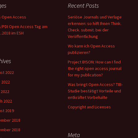
ges
Recent Posts
S Open Access
Seriöse Journals und Verlage
erkennen: so hilft Ihnen Think.
/PDI Open Access Tag am
Check. submit. bei der
1.2018 im ESH
Veröffentlichung
Wo kann ich Open Access
publizieren?
hives
Project B!SON: How can I find
the right open access journal
st 2022
for my publication?
 2022
Was bringt Open Access? TIB-
Studie bestätigt Vorteile und
l 2022
entkräftet Vorbehalte
h 2022
Copyright and Licenses
st 2019
ember 2018
ember 2018
Meta