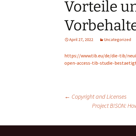
Vorteile u
Vorbehalt
April 27, 2022
Uncategorized
https://www.tib.eu/de/die-tib/neu
open-access-tib-studie-bestaetig
Post
←
Copyright and Licenses
Project B!SON: How
navigation