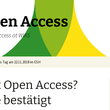
en Access
ccess at WIAS
 Tag am 22.11.2018 im ESH
t Open Access?
 bestätigt