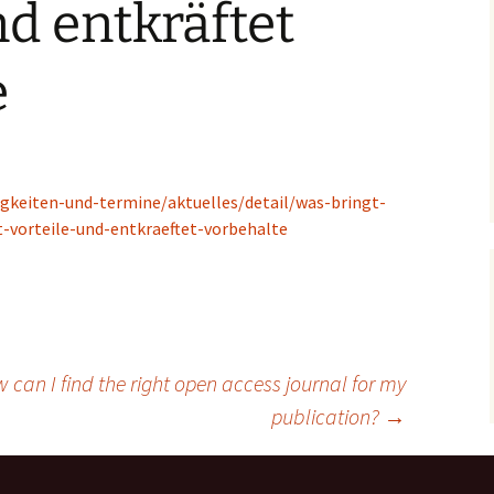
nd entkräftet
e
igkeiten-und-termine/aktuelles/detail/was-bringt-
t-vorteile-und-entkraeftet-vorbehalte
 can I find the right open access journal for my
publication?
→