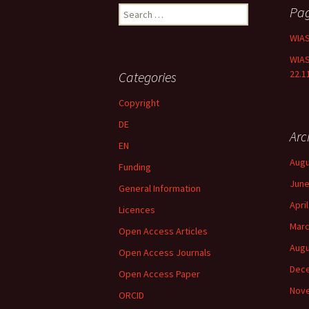
Search
Pa
for:
WIA
WIAS
22.1
Categories
Copyright
DE
Arc
EN
Augu
Funding
June
General Information
Apri
Licences
Marc
Open Access Articles
Augu
Open Access Journals
Dec
Open Access Paper
Nov
ORCID